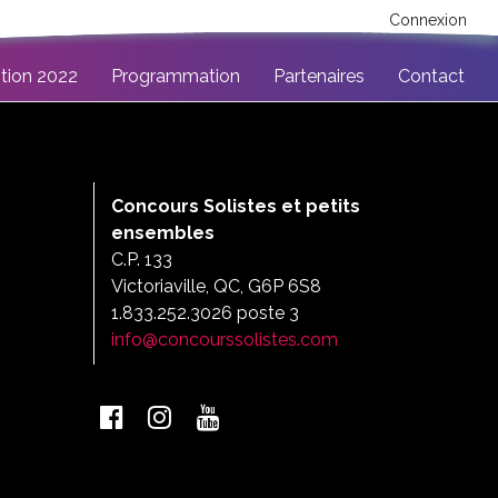
Connexion
ition 2022
Programmation
Partenaires
Contact
Concours Solistes et petits
ensembles
C.P. 133
Victoriaville, QC, G6P 6S8
1.833.252.3026 poste 3
info@concourssolistes.com